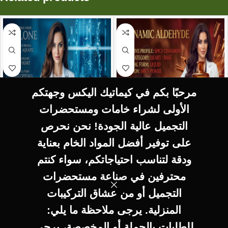
مرحبًا بكم في كيماتيك اليكس وجهتكم
الأولى لشراء خامات ومستحضرات
التجميل عالية الجودة! نحن نحرص
SELECT OPTIONS
SELECT OPTIONS
على توفير أفضل المواد الخام بعناية
CALONE كالون
Cinammic aldehyde
ودقة لتناسب احتياجاتكم، سواء كنتم
*AROMA*
سيناميك الدهيد
محترفين في صناعة مستحضرات
*AROMA*
AROMA
AROMA
التجميل أو من عشاق التركيبات
المنزلية. يرجى ملاحظة ما يلي:
800
EGP
–
150
EGP
–
للطلبات بالجملة أو المخصصة، يرجى