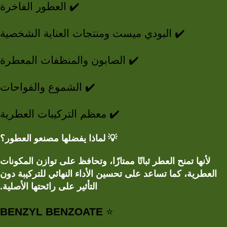
✔️ العطور الفاخرة
✔️ البودي ميست ومنتجات العناية الشخصية
✔️ الصابون والمنظفات المعطرة
✔️ الشموع والفواحات
✔️ معظم التركيبات العطرية
لماذا يفضلها مصنعو العطور؟
💡
لأنها تمنح العطر ثباتًا ممتازًا، وتحافظ على توازن المكونات
العطرية، كما تساعد على تحسين الأداء النهائي للتركيبة دون
التأثير على رائحتها الأصلية.
BENZYL BENZOATE
⭐