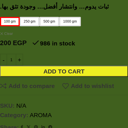
.
ثبات يدوم… وانتشار أفضل… وجودة تثق بها
100 gm
250 gm
500 gm
1000 gm
Clear
200
EGP
986 in stock
ADD TO CART
Add to compare
Add to wishlist
SKU:
N/A
Category:
AROMA
Share: