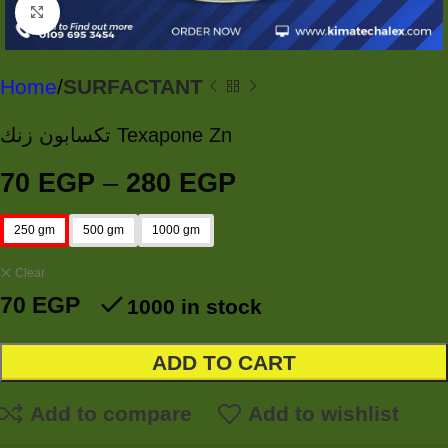
Click to enlarge
Home
SURFACTANT
تكسابون زنك Texapone Zn
70
EGP
–
280
EGP
250 gm
500 gm
1000 gm
Clear
70
EGP
1000 in stock
ADD TO CART
Add to compare
Add to wishlist