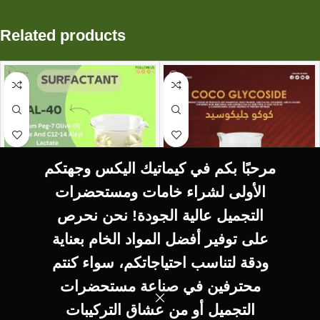
Related products
مرحبًا بكم في كيماتيك اليكس وجهتكم
الأولى لشراء خامات ومستحضرات
التجميل عالية الجودة! نحن نحرص
SELECT OPTIONS
SELECT OPTIONS
على توفير أفضل المواد الخام بعناية
AL-40 Sodium Peg-7
Coco glycoside كوكو
ودقة لتناسب احتياجاتكم، سواء كنتم
Olive Oil Citrate And
جليكوسيد
محترفين في صناعة مستحضرات
C12-14 Alkyl Lactate
SURFACTANT
SURFACTANT
التجميل أو من عشاق التركيبات