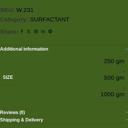
SKU:
W.231
Category:
SURFACTANT
Share:
Additional information
250 gm
,
500 gm
SIZE
,
1000 gm
Reviews (0)
Shipping & Delivery