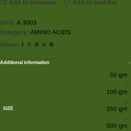
Add to compare
Add to wishlist
SKU:
A.3003
Category:
AMINO ACIDS
Share:
Additional information
50 gm
,
100 gm
,
250 gm
SIZE
,
500 gm