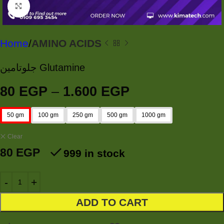
Click to enlarge
Home
AMINO ACIDS
جلوتامين Glutamine
80
EGP
–
1.600
EGP
50 gm
100 gm
250 gm
500 gm
1000 gm
Clear
80
EGP
999 in stock
ADD TO CART