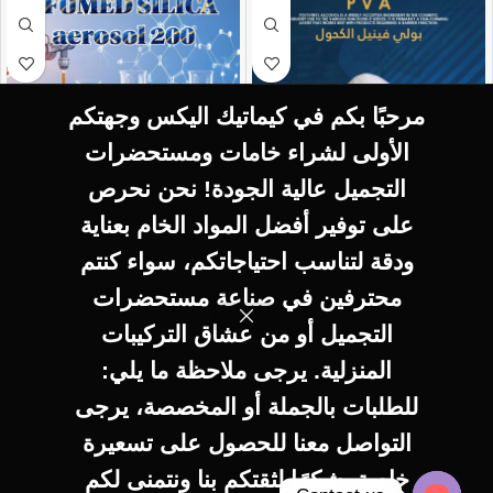
مرحبًا بكم في كيماتيك اليكس وجهتكم
الأولى لشراء خامات ومستحضرات
التجميل عالية الجودة! نحن نحرص
SELECT OPTIONS
SELECT OPTIONS
على توفير أفضل المواد الخام بعناية
FUMED SILICA
P V A – P V A
ودقة لتناسب احتياجاتكم، سواء كنتم
aerosol 200
THICKNER
محترفين في صناعة مستحضرات
THICKNER
التجميل أو من عشاق التركيبات
100
EGP
–
400
EGP
المنزلية. يرجى ملاحظة ما يلي:
175
EGP
–
700
EGP
للطلبات بالجملة أو المخصصة، يرجى
التواصل معنا للحصول على تسعيرة
خاصة. شكرًا لثقتكم بنا ونتمنى لكم