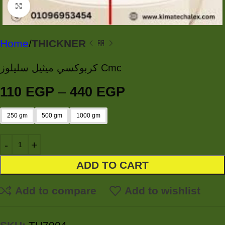
Click to enlarge
Home
THICKNER
كربوكسي ميثيل سليلوز Cmc
110
EGP
–
440
EGP
250 gm
500 gm
1000 gm
ADD TO CART
Add to compare
Add to wishlist