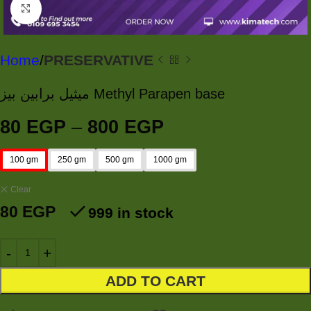
Click to enlarge
Home
PRESERVATIVE
ميثيل برابين بيز Methyl Parapen base
80
EGP
–
800
EGP
100 gm
250 gm
500 gm
1000 gm
Clear
80
EGP
999 in stock
ADD TO CART