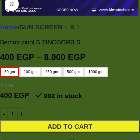
Click to enlarge
Home
SUN SCREEN
Bemotrizinol S TINOSORB S
400
EGP
–
8.000
EGP
50 gm
100 gm
250 gm
500 gm
1000 gm
Clear
400
EGP
992 in stock
ADD TO CART