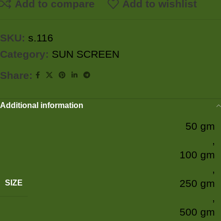
Add to compare
Add to wishlist
SKU:
s.116
Category:
SUN SCREEN
Share:
Additional information
50 gm
,
100 gm
,
250 gm
SIZE
,
500 gm