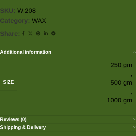
SKU:
W.208
Category:
WAX
Share:
Additional information
250 gm
,
500 gm
SIZE
,
1000 gm
Reviews (0)
Shipping & Delivery