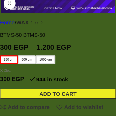
Click to enlarge
Home
WAX
BTMS-50 BTMS-50
300
EGP
–
1.200
EGP
250 gm
500 gm
1000 gm
Clear
300
EGP
944 in stock
ADD TO CART
Add to compare
Add to wishlist