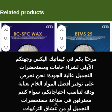
Related products
مرحبًا بكم في كيماتيك اليكس وجهتكم
الأولى لشراء خامات ومستحضرات
التجميل عالية الجودة! نحن نحرص
SELECT OPTIONS
SELECT OPTIONS
على توفير أفضل المواد الخام بعناية
BC-SPC wax BC-SPC
BTMS-25 BTMS-25
ودقة لتناسب احتياجاتكم، سواء كنتم
wax
WAX
محترفين في صناعة مستحضرات
WAX
التجميل أو من عشاق التركيبات