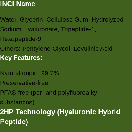
INCI Name
Water, Glycerin, Cellulose Gum, Hydrolyzed
Sodium Hyaluronate, Tripeptide-1,
Hexapeptide-9
Others: Pentylene Glycol, Levulinic Acid
Key Features:
Natural origin: 99.7%
Preservative-free
PFAS-free (per- and polyfluoroalkyl
substances)
2HP Technology (Hyaluronic Hybrid
Peptide)