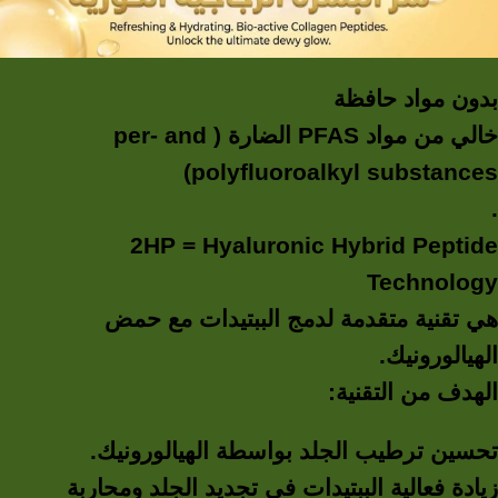
بدون مواد حافظة
خالي من مواد PFAS الضارة ( per- and
polyfluoroalkyl substances)
.
2HP = Hyaluronic Hybrid Peptide
Technology
هي تقنية متقدمة لدمج الببتيدات مع حمض
الهيالورونيك.
الهدف من التقنية:
تحسين ترطيب الجلد بواسطة الهيالورونيك.
زيادة فعالية الببتيدات في تجديد الجلد ومحاربة