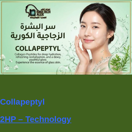
Collapeptyl
2HP
–
Technology