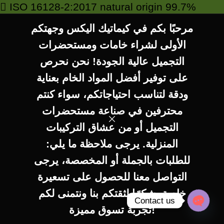
 ISO 16128-2:2017 natural origin 99.7%
مرحبًا بكم في كيماتيك اليكس وجهتكم
 readily biodegradable*
الأولى لشراء خامات ومستحضرات
 vegan suitable
التجميل عالية الجودة! نحن نحرص
على توفير أفضل المواد الخام بعناية
ودقة لتناسب احتياجاتكم، سواء كنتم
محترفين في صناعة مستحضرات
formulation guidelines
التجميل أو من عشاق التركيبات
—
المنزلية. يرجى ملاحظة ما يلي:
للطلبات بالجملة أو المخصصة، يرجى
– water soluble
التواصل معنا للحصول على تسعيرة
– 3% to 5% to be added in the aqueous
خاصة. شكرًا لثقتكم بنا ونتمنى لكم
Contact us
0
phase under agitation
تجربة تسوق مميزة!
Shop
Wishlist
Cart
My account
Open