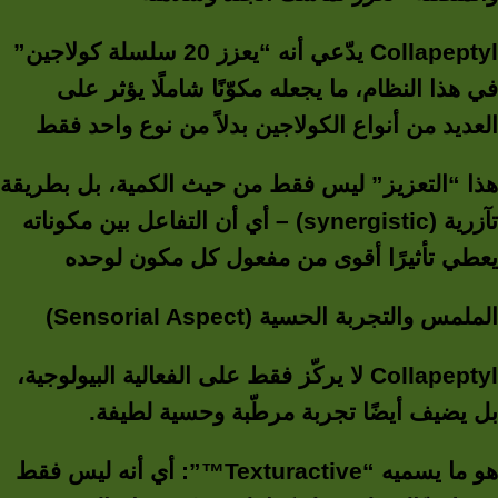
Collapeptyl يدّعي أنه “يعزز 20 سلسلة كولاجين”
في هذا النظام، ما يجعله مكوّنًا شاملًا يؤثر على
العديد من أنواع الكولاجين بدلاً من نوع واحد فقط
هذا “التعزيز” ليس فقط من حيث الكمية، بل بطريقة
تآزرية (synergistic) – أي أن التفاعل بين مكوناته
يعطي تأثيرًا أقوى من مفعول كل مكون لوحده
الملمس والتجربة الحسية (Sensorial Aspect)
Collapeptyl لا يركّز فقط على الفعالية البيولوجية،
بل يضيف أيضًا تجربة مرطّبة وحسية لطيفة.
هو ما يسميه “Texturactive™”: أي أنه ليس فقط