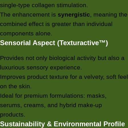
single-type collagen stimulation.
The enhancement is
synergistic
, meaning the
combined effect is greater than individual
components alone.
Sensorial Aspect (Texturactive™)
Provides not only biological activity but also a
luxurious sensory experience.
Improves product texture for a velvety, soft feel
on the skin.
Ideal for premium formulations: masks,
serums, creams, and hybrid make-up
products.
Sustainability & Environmental Profile