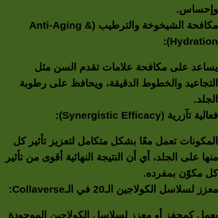
وإحساس.
مكافحة الشيخوخة والترطيب (Anti-Aging &
Hydration):
يساعد على مكافحة علامات تقدم السن مثل
التجاعيد والخطوط الدقيقة، ويحافظ على رطوبة
الجلد.
فعالية تآزرية (Synergistic Efficacy):
المكونات تعمل معًا بشكل متكامل لتعزيز تأثير كل
منها على الجلد، أي أن النتيجة النهائية أقوى من تأثير
كل مكوّن بمفرده.
معزز لسلاسل الكولاجين الـ20 في الـCollaverse:
يعمل كمحفز أو معزز لسلاسل الكولاجين الموجودة