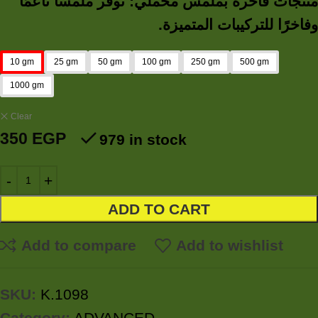
منتجات فاخرة بملمس مخملي: توفر ملمسًا ناعمًا
وفاخرًا للتركيبات المتميزة.
10 gm
25 gm
50 gm
100 gm
250 gm
500 gm
1000 gm
Clear
350
EGP
979 in stock
ADD TO CART
Add to compare
Add to wishlist
SKU:
K.1098
Category:
ADVANCED