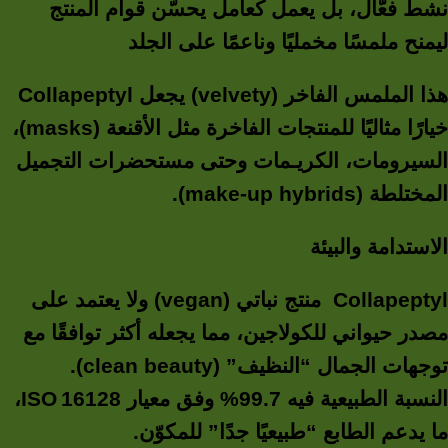
نشط فعّال، بل يعمل كعامل يحسّن قوام المنتج
ليمنح ملمسًا مخمليًا وناعمًا على الجلد
هذا الملمس الفاخر (velvety) يجعل Collapeptyl
خيارًا مثاليًا للمنتجات الفاخرة مثل الأقنعة (masks)،
السيرومات، الكريـمات وحتى مستحضرات التجميل
المختلطة (make-up hybrids).
الاستدامة والبيئة
Collapeptyl منتج نباتي (vegan) ولا يعتمد على
مصدر حيواني للكولاجين، مما يجعله أكثر توافقًا مع
توجهات الجمال “النظيف” (clean beauty).
النسبة الطبيعية فيه 99.7% وفق معيار ISO 16128،
ما يدعم الطابع “طبيعيًا جدًا” للمكوّن.