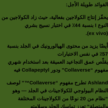
الفوائد طويلة الأجل:
يحفّز إنتاج الكولاجين بفعالية، حيث زاد الكولاجين من
النوع I بنسبة 44٪ في اختبار نسيج بشري
(ex vivo).
أيضًا يزيد من محتوى الهيالورونيك في الجلد بنسبة
57٪ في نفس الاختبارات
يقلّص عمق التجاعيد العميقة بعد استخدام شهري
مفهوم “Collaverse” ودور Collapeptyl فيه
Ashland تطرح مفهوم “Collaverse™” لوصف
النظام البيولوجي للكولاجينات في الجلد — وهو
“نظام من 20 نوعًا من الكولاجينات المختلفة
والمتصلة” تعزز تماسك الجلد وسلامته