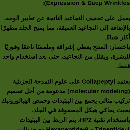
Expression & Deep Wrinkles):
يعمل على تخفيف التجاعيد الناتجة عن تعابير الوجه،
بالإضافة إلى التجاعيد العميقة، مما يمنح الجلد مظهرًا
أكثر شبابًا.
باختصار: المنتج يعطي إشراقة وملمسًا ناعمًا وفوريًا
للبشرة، ويقلل من التجاعيد، حتى بعد استخدام واحد
فقط.
يعتمد Collapeptyl على علوم النمذجة الجزيئية
(molecular modeling) مدعومة من أجل تصميم
تركيب مثالي يجمع بين الببتيدات وحمض الهيالورونيك
بحيث يحاكي هيكل المصفوفة في الجلد.
باستخدام تقنية HP2، يتم الربط بين الببتيدات
Tripeptide‑1 و Hexapeptide‑9 مع جزيئات