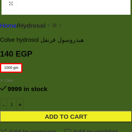
Click to enlarge
Home
Hydrosol
Colve hydrosol هيدروسول قرنفل
140
EGP
1000 gm
Clear
9999 in stock
ADD TO CART
Add to compare
Add to wishlist