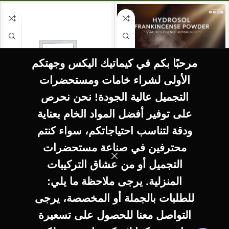
مرحبًا بكم في كيماتيك اليكس وجهتكم
الأولى لشراء خامات ومستحضرات
التجميل عالية الجودة! نحن نحرص
على توفير أفضل المواد الخام بعناية
SELECT OPTIONS
SELECT OPTIONS
ودقة لتناسب احتياجاتكم، سواء كنتم
Camomile hydrosol
Hydrosol Laban Dakr
محترفين في صناعة مستحضرات
هيدروسول لبان دكر
هيدروسول بابونج
التجميل أو من عشاق التركيبات
Hydrosol
Hydrosol
المنزلية. يرجى ملاحظة ما يلي:
للطلبات بالجملة أو المخصصة، يرجى
140
EGP
140
EGP
التواصل معنا للحصول على تسعيرة