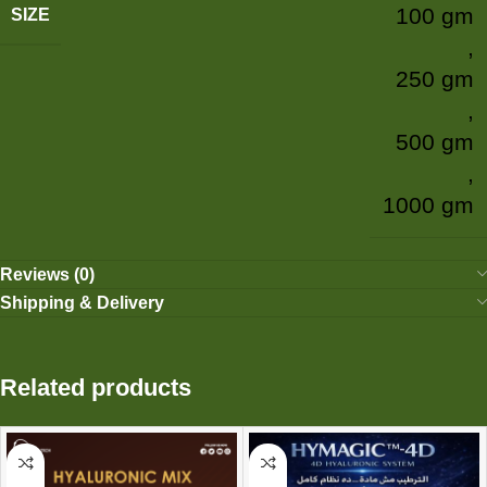
100 gm
SIZE
,
250 gm
,
500 gm
,
1000 gm
Reviews (0)
Shipping & Delivery
Related products