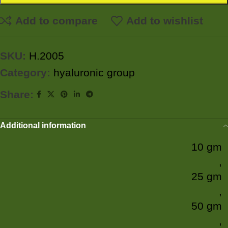
Add to compare
Add to wishlist
SKU:
H.2005
Category:
hyaluronic group
Share:
Additional information
10 gm
,
25 gm
,
50 gm
,