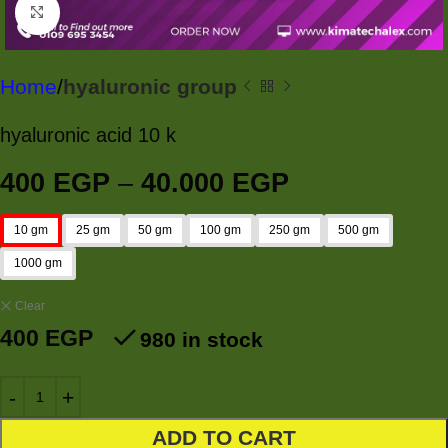
Click to enlarge
Home
hyaluronic group
hyaluronic acid 10 k
400
EGP
–
40.000
EGP
10 gm
25 gm
50 gm
100 gm
250 gm
500 gm
1000 gm
Clear
400
EGP
980 in stock
ADD TO CART