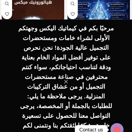
مرحبًا بكم في كيماتيك اليكس وجهتكم
الأولى لشراء خامات ومستحضرات
التجميل عالية الجودة! نحن نحرص
SELECT OPTIONS
SELECT OPTIONS
على توفير أفضل المواد الخام بعناية
hyaluronic mix
Hymagic™-4D
ودقة لتناسب احتياجاتكم، سواء كنتم
Hyaluronic
hyaluronic group
محترفين في صناعة مستحضرات
Hymagic™-4D
hyaluronic group
Hyaluronic
التجميل أو من عشاق التركيبات
320
EGP
–
المنزلية. يرجى ملاحظة ما يلي:
32.000
EGP
200
EGP
–
للطلبات بالجملة أو المخصصة، يرجى
20.000
EGP
التواصل معنا للحصول على تسعيرة
خاصة. شكرًا لثقتكم بنا ونتمنى لكم
Contact us
0