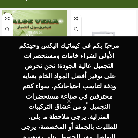
مرحبًا بكم في كيماتيك اليكس وجهتكم
الأولى لشراء خامات ومستحضرات
التجميل عالية الجودة! نحن نحرص
على توفير أفضل المواد الخام بعناية
SELECT OPTIONS
SELECT OPTIONS
ودقة لتناسب احتياجاتكم، سواء كنتم
Aloe vera هيدروسول
Camomile hydrosol
محترفين في صناعة مستحضرات
هيدروسول بابونج
الصبار
التجميل أو من عشاق التركيبات
Hydrosol
Hydrosol
المنزلية. يرجى ملاحظة ما يلي:
للطلبات بالجملة أو المخصصة، يرجى
160
EGP
140
EGP
التواصل معنا للحصول على تسعيرة