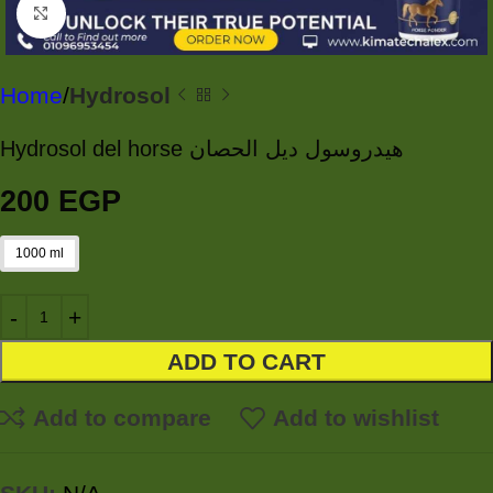
Click to enlarge
Home
Hydrosol
Hydrosol del horse هيدروسول ديل الحصان
200
EGP
1000 ml
ADD TO CART
Add to compare
Add to wishlist