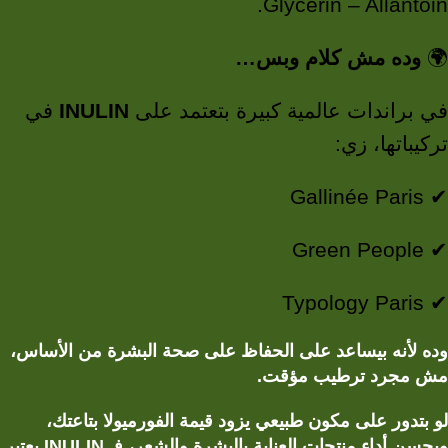
Glycerin – Allantoin.
وده مش كلام وبس…
🌍
في
INULIN
في براندات عالمية كبيرة بتعتمد على
تركيباتها، زي:
✔ Gallinée Paris
✔ Green People
✔ Typology Paris
وده لأنه بيساعد على الحفاظ على صحة البشرة من الأساس،
مش مجرد ترطيب مؤقت.
لو بتدور على مكون طبيعي يزود قيمة الفورميولا بتاعتك،
ويحسن أداء منتجات العناية بالبشرة والشعر، فـ INULIN يعتبر