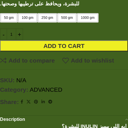
للبشرة، ويحافظ على ترطيبها وصحتها.
50 gm
100 gm
250 gm
500 gm
1000 gm
ADD TO CART
Add to compare
Add to wishlist
SKU:
N/A
Category:
ADVANCED
Share:
Description
إيه اللي بيميز INULIN للبشرة؟