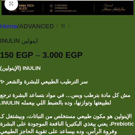
Click to enlarge
Home
ADVANCED
INULIN اينولين
150
EGP
–
3.000
EGP
INULIN (الإينولين)
سر الترطيب الطبيعي للبشرة والشعر ✨
مش كل مادة بترطب وبس… في مواد بتساعد البشرة ترجع
.
INULIN
لطبيعتها وتوازنها، وده بالضبط اللي بيعمله
الإينولين هو مكون طبيعي مستخلص من النباتات، وبيشتغل كـ
، يعني بيغذي البكتيريا النافعة الموجودة على البشرة
Prebiotic
وفروة الرأس، وده بيساعد على تقوية الحاجز الطبيعي