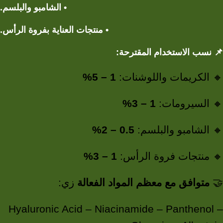
• الشامبو والبلسم.
• منتجات العناية بفروة الرأس.
نسب الاستخدام المقترحة:
📌
1 – 5%
🔸 الكريمات واللوشنات:
1 – 3%
🔸 السيرومات:
0.5 – 2%
🔸 الشامبو والبلسم:
1 – 3%
🔸 منتجات فروة الرأس:
زي:
متوافق مع معظم المواد الفعالة
🤝
Hyaluronic Acid – Niacinamide – Panthenol –