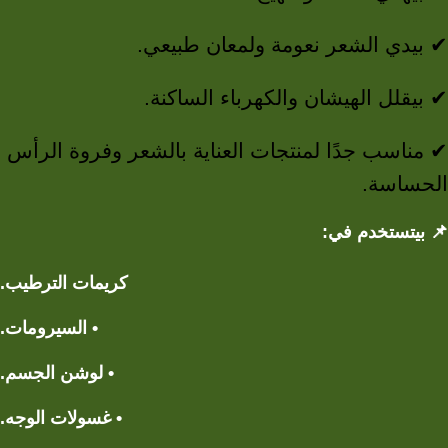
✔ بيدي الشعر نعومة ولمعان طبيعي.
✔ بيقلل الهيشان والكهرباء الساكنة.
✔ مناسب جدًا لمنتجات العناية بالشعر وفروة الرأس
الحساسة.
بيتستخدم في:
📌
كريمات الترطيب.
• السيرومات.
• لوشن الجسم.
• غسولات الوجه.