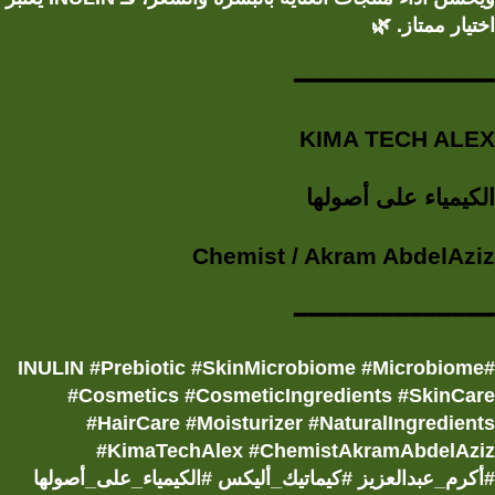
🌿
اختيار ممتاز.
━━━━━━━━━━━━━━
KIMA TECH ALEX
الكيمياء على أصولها
Chemist / Akram AbdelAziz
━━━━━━━━━━━━━━
#INULIN #Prebiotic #SkinMicrobiome #Microbiome
#Cosmetics #CosmeticIngredients #SkinCare
#HairCare #Moisturizer #NaturalIngredients
#KimaTechAlex #ChemistAkramAbdelAziz
#أكرم_عبدالعزيز #كيماتيك_أليكس #الكيمياء_على_أصولها