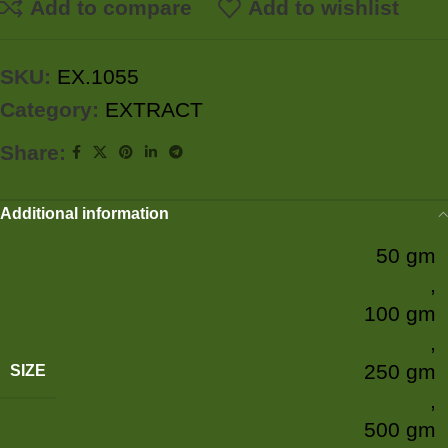
Add to compare
Add to wishlist
SKU:
EX.1055
Category:
EXTRACT
Share:
Additional information
50 gm
,
100 gm
,
250 gm
SIZE
,
500 gm