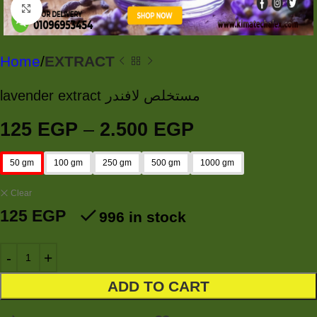
Click to enlarge
Home
EXTRACT
lavender extract مستخلص لافندر
125
EGP
–
2.500
EGP
50 gm
100 gm
250 gm
500 gm
1000 gm
Clear
125
EGP
996 in stock
ADD TO CART