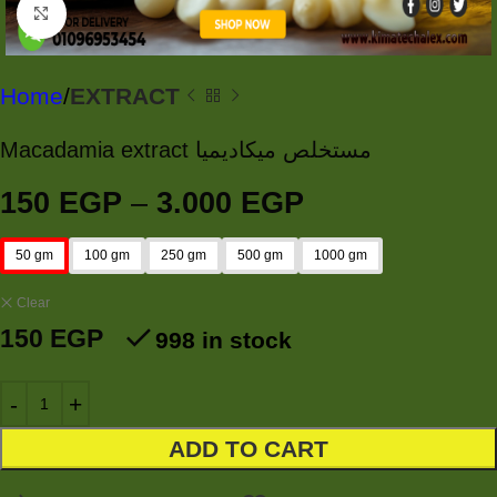
Click to enlarge
Home
EXTRACT
Macadamia extract مستخلص ميكاديميا
150
EGP
–
3.000
EGP
50 gm
100 gm
250 gm
500 gm
1000 gm
Clear
150
EGP
998 in stock
ADD TO CART