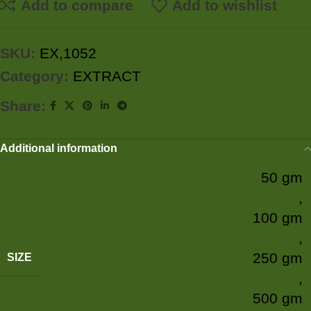
Add to compare
Add to wishlist
SKU:
EX,1052
Category:
EXTRACT
Share:
Additional information
50 gm
,
100 gm
,
250 gm
SIZE
,
500 gm