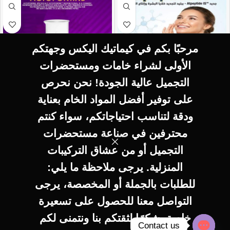
مرحبًا بكم في كيماتيك اليكس وجهتكم
الأولى لشراء خامات ومستحضرات
التجميل عالية الجودة! نحن نحرص
SELECT OPTIONS
SELECT OPTIONS
على توفير أفضل المواد الخام بعناية
ACTOPONTINE
AT PEPTIDES
ودقة لتناسب احتياجاتكم، سواء كنتم
ADVANCED
ADVANCED
محترفين في صناعة مستحضرات
التجميل أو من عشاق التركيبات
350
EGP
–
350
EGP
–
المنزلية. يرجى ملاحظة ما يلي:
35.000
EGP
35.000
EGP
للطلبات بالجملة أو المخصصة، يرجى
التواصل معنا للحصول على تسعيرة
خاصة. شكرًا لثقتكم بنا ونتمنى لكم
Contact us
0