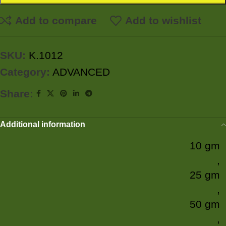
Add to compare
Add to wishlist
SKU:
K.1012
Category:
ADVANCED
Share:
Additional information
10 gm
,
25 gm
,
50 gm
,