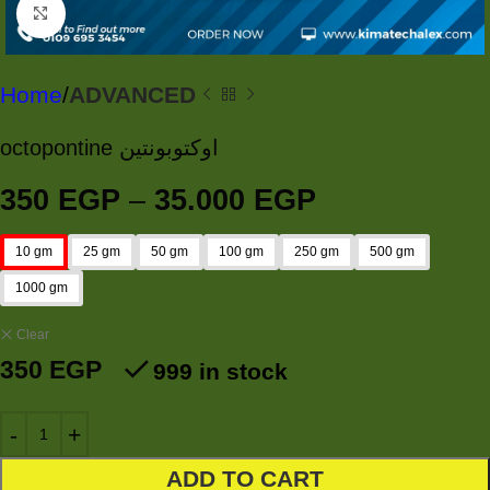
Click to enlarge
Home
ADVANCED
octopontine اوكتوبونتين
350
EGP
–
35.000
EGP
10 gm
25 gm
50 gm
100 gm
250 gm
500 gm
1000 gm
Clear
350
EGP
999 in stock
ADD TO CART