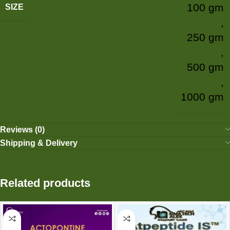
100 gm
SIZE
,
250 gm
,
500 gm
,
1000 gm
Reviews (0)
Shipping & Delivery
Related products