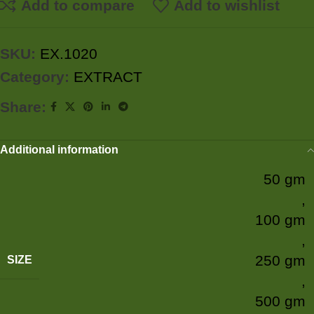
Add to compare
Add to wishlist
SKU:
EX.1020
Category:
EXTRACT
Share:
Additional information
50 gm
,
100 gm
,
250 gm
SIZE
,
500 gm