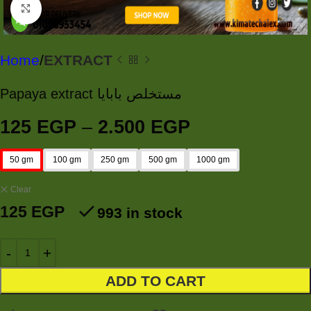
Click to enlarge
Home
EXTRACT
Papaya extract مستخلص بابايا
125
EGP
–
2.500
EGP
50 gm
100 gm
250 gm
500 gm
1000 gm
Clear
125
EGP
993 in stock
ADD TO CART