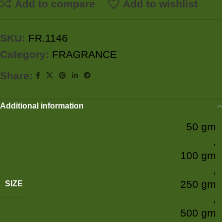
Add to compare
Add to wishlist
SKU:
FR.1146
Category:
FRAGRANCE
Share:
Additional information
50 gm
,
100 gm
,
250 gm
SIZE
,
500 gm