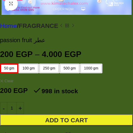
Click to enlarge
Home
FRAGRANCE
passion fruit عطر
200
EGP
–
4.000
EGP
50 gm
100 gm
250 gm
500 gm
1000 gm
Clear
200
EGP
998 in stock
ADD TO CART