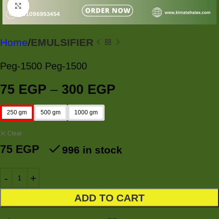
Click to enlarge
Home
EMULSIFIER
Peg-1500 Peg-1500
75
EGP
–
300
EGP
250 gm
500 gm
1000 gm
Clear
75
EGP
996 in stock
ADD TO CART