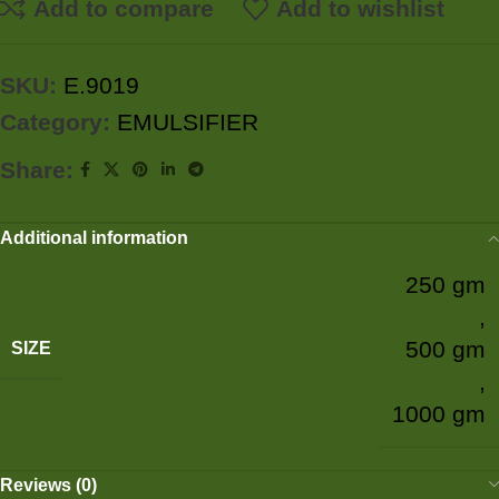
Add to compare
Add to wishlist
SKU:
E.9019
Category:
EMULSIFIER
Share:
Additional information
250 gm
,
500 gm
SIZE
,
1000 gm
Reviews (0)