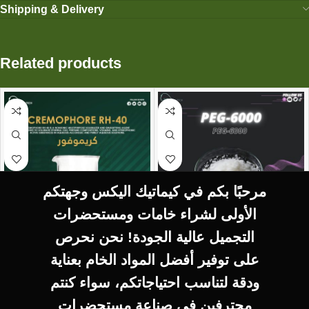
Shipping & Delivery
Related products
مرحبًا بكم في كيماتيك اليكس وجهتكم
الأولى لشراء خامات ومستحضرات
التجميل عالية الجودة! نحن نحرص
SELECT OPTIONS
SELECT OPTIONS
على توفير أفضل المواد الخام بعناية
CREMOPHORE RH-
Peg-6000 Peg-6000
ودقة لتناسب احتياجاتكم، سواء كنتم
40 كريموفور
EMULSIFIER
محترفين في صناعة مستحضرات