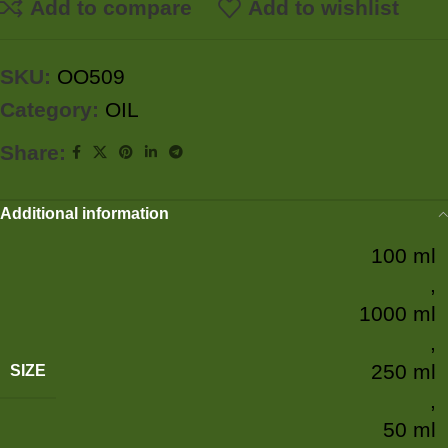
Add to compare
Add to wishlist
SKU:
OO509
Category:
OIL
Share:
Additional information
100 ml
,
1000 ml
,
250 ml
SIZE
,
50 ml