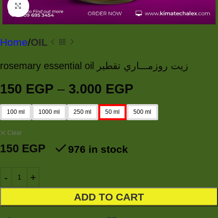
Click to enlarge
Home
OIL
rosemary essential oil زيت روزمـــاري تقطير
150
EGP
–
3.000
EGP
100 ml
1000 ml
250 ml
50 ml
500 ml
Clear
150
EGP
976 in stock
ADD TO CART