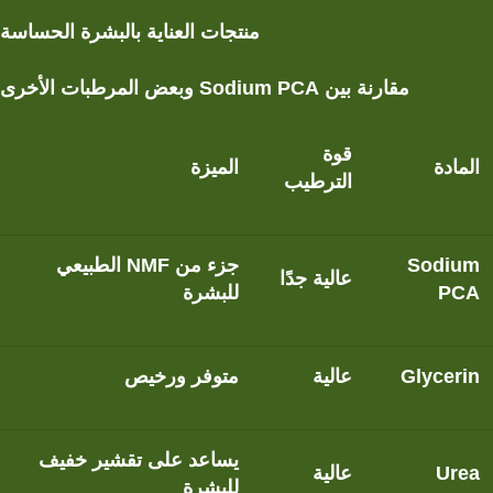
منتجات العناية بالبشرة الحساسة
مقارنة بين
Sodium PCA
وبعض المرطبات الأخرى
قوة
المادة
الميزة
الترطيب
Sodium
جزء من NMF الطبيعي
عالية جدًا
PCA
للبشرة
Glycerin
عالية
متوفر ورخيص
يساعد على تقشير خفيف
Urea
عالية
للبشرة