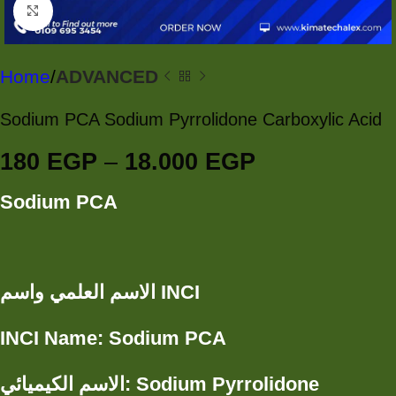
Click to enlarge
Home
ADVANCED
Sodium PCA Sodium Pyrrolidone Carboxylic Acid
180
EGP
–
18.000
EGP
Sodium PCA
INCI
الاسم العلمي واسم
INCI Name:
Sodium PCA
Sodium Pyrrolidone
:
الاسم الكيميائي