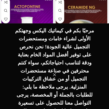
مرحبًا بكم في كيماتيك اليكس وجهتكم
الأولى لشراء خامات ومستحضرات
التجميل عالية الجودة! نحن نحرص
SELECT OPTIONS
SELECT OPTIONS
على توفير أفضل المواد الخام بعناية
CERAMIDE-2 بودر
ACTOPONTINE
ودقة لتناسب احتياجاتكم، سواء كنتم
Ceramide Ng
ADVANCED
محترفين في صناعة مستحضرات
ADVANCED
التجميل أو من عشاق التركيبات
350
EGP
–
المنزلية. يرجى ملاحظة ما يلي:
35.000
EGP
350
EGP
–
للطلبات بالجملة أو المخصصة، يرجى
35.000
EGP
التواصل معنا للحصول على تسعيرة