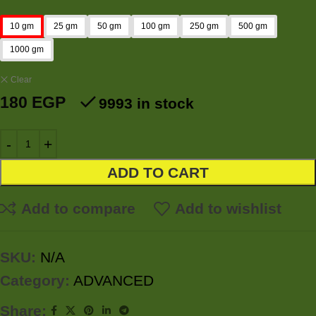
10 gm
25 gm
50 gm
100 gm
250 gm
500 gm
1000 gm
Clear
180
EGP
9993 in stock
ADD TO CART
Add to compare
Add to wishlist
SKU:
N/A
Category:
ADVANCED
Share: