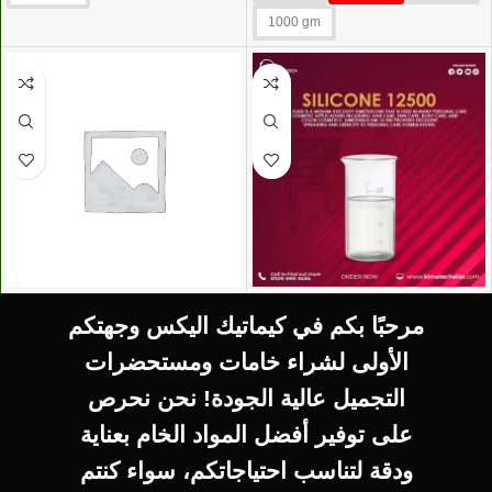
1000 gm
SELECT OPTIONS
SELECT OPTIONS
مرحبًا بكم في كيماتيك اليكس وجهتكم
سيليكون 12500
VERSA GEL فيرساجيل
الأولى لشراء خامات ومستحضرات
Silicone 12500
silicone
التجميل عالية الجودة! نحن نحرص
silicone
على توفير أفضل المواد الخام بعناية
300
EGP
–
ودقة لتناسب احتياجاتكم، سواء كنتم
3.000
EGP
150
EGP
–
600
EGP