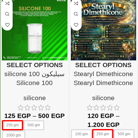
SELECT OPTIONS
SELECT OPTIONS
silicone سيليكون 100
Stearyl Dimethicone
Silicone 100
Stearyl Dimethicone
silicone
silicone
125
EGP
–
500
EGP
120
EGP
–
1.200
EGP
250 gm
500 gm
100 gm
250 gm
500 gm
1000 gm