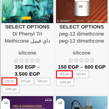
SELECT OPTIONS
SELECT OPTIONS
Di Phenyl Tri
peg-12 dimethcone
Methicone داي فينيل
peg-12 dimethcone
تراي مثيكون
silicone
silicone
150
EGP
–
600
EGP
350
EGP
–
3.500
EGP
250 gm
500 gm
100 ml
250 gm
500 gm
1000 gm
1000 gm