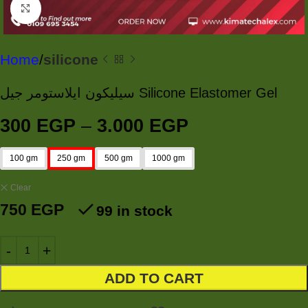
Click to enlarge
Home
silicone
سيليكون ايلاستومر جيل Silicone Elastomer Gel
300
EGP
–
3.000
EGP
100 gm
250 gm
500 gm
1000 gm
Clear
750
EGP
99 in stock
ADD TO CART