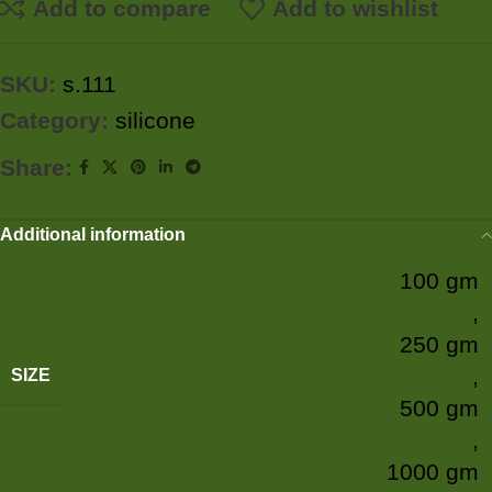
Add to compare
Add to wishlist
SKU:
s.111
Category:
silicone
Share:
Additional information
100 gm
,
250 gm
,
SIZE
500 gm
,
1000 gm