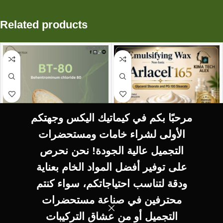
Related products
مرحبًا بكم في كيماتيك اليكس وجهتكم
الأولى لشراء خامات ومستحضرات
التجميل عالية الجودة! نحن نحرص
SELECT OPTIONS
SELECT OPTIONS
على توفير أفضل المواد الخام بعناية
BT-80
Glyceryl Stearate and
ودقة لتناسب احتياجاتكم، سواء كنتم
Behentrominium
Peg-100 Stearate
محترفين في صناعة مستحضرات
Chloride 80
*Aracel 165*
WAX
WAX
التجميل أو من عشاق التركيبات