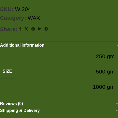
SKU:
W.204
Category:
WAX
Share:
Additional information
250 gm
,
500 gm
SIZE
,
1000 gm
Reviews (0)
Shipping & Delivery