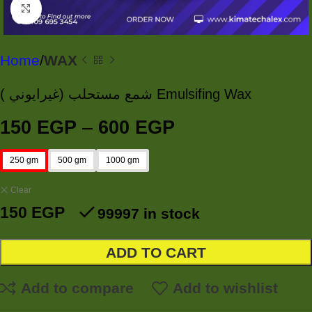
Click to enlarge
Home
WAX
شمع مستحلب (غيرايوني ) Emulsifing Wax
150
EGP
–
600
EGP
250 gm
500 gm
1000 gm
Clear
150
EGP
99997 in stock
ADD TO CART
Add to compare
Add to wishlist