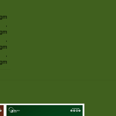
 gm
,
 gm
,
 gm
,
 gm