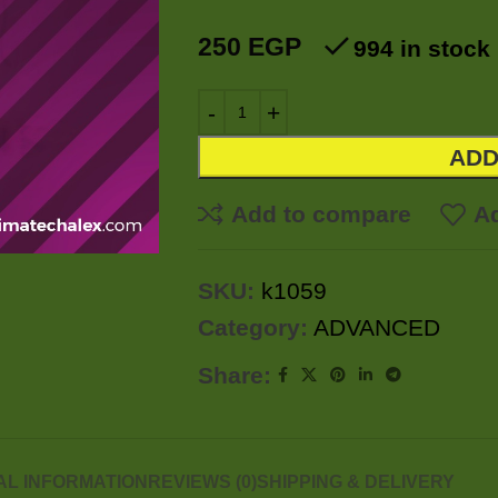
250
EGP
994 in stock
ADD
Add to compare
Ad
SKU:
k1059
Category:
ADVANCED
Share:
AL INFORMATION
REVIEWS (0)
SHIPPING & DELIVERY