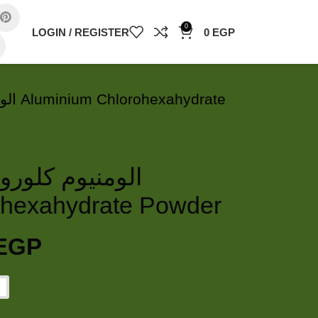
0
LOGIN / REGISTER
0
EGP
drate
الومنيوم كلور)
ohexahydrate Powder
EGP