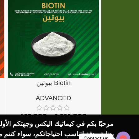
بيوتين Biotin
ADVANCED
A
125
EGP
–
2.500
EGP
300
EG
مرحبًا بكم في كيماتيك اليكس وجهتكم الأ
بعناية ودقة لتناسب احتياجاتكم، سواء كن:
Contact us