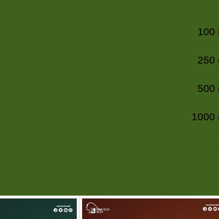
100
250
500
1000