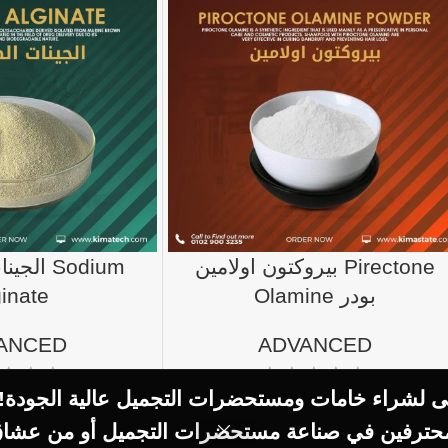
بيروكتون اولامين Pirectone
 Sodium
ginate
Olamine بودر
ANCED
ADVANCED
ولى لشراء خامات ومستحضرات التجميل عالية الجودة!
–
2.500
EGP
400
EGP
–
8.000
EGP
تم محترفين في صناعة مستحضرات التجميل أو من عشاق 