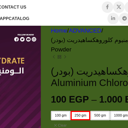
CONTACT US
 APP
CATALOG
Home
ADVANCED
الومنيوم كلوروهكساهيدريت (بودر) Aluminium Chlorohexahy
Powder
وهكساهيدريت (بودر
Aluminium Chlor
100
EGP
–
1.000
100 gm
250 gm
500 gm
1000 gm
Clear