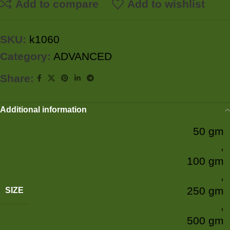
Add to compare
Add to wishlist
SKU:
k1060
Category:
ADVANCED
Share:
Additional information
50 gm
,
100 gm
,
250 gm
SIZE
,
500 gm