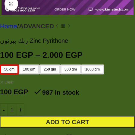
Click to enlarge
Home
ADVANCED
زنك بيرثون Zinc Pyrithone
100
EGP
–
2.000
EGP
50 gm
100 gm
250 gm
500 gm
1000 gm
Clear
100
EGP
987 in stock
ADD TO CART