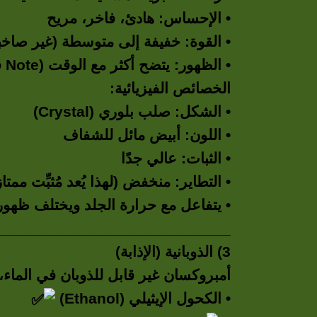
• الإحساس: هادئ، فاخر، مريح
• القوة: خفيفة إلى متوسطة (غير صاخب
• الظهور: يتضح أكثر مع الوقت (Note قاعدية)
الخصائص الفيزيائية:
• الشكل: صلب بلوري (Crystal)
• اللون: أبيض مائل للشفاف
• الثبات: عالي جدًا
• التطاير: منخفض (لهذا يُعد مُثبِّت ممتاز
• يتفاعل مع حرارة الجلد ويختلف ظه
____________________________
3) الذوبانية (الإذابة)
أمبروكسان غير قابل للذوبان في الماء، ل
• الكحول الإيثيلي (Ethanol)