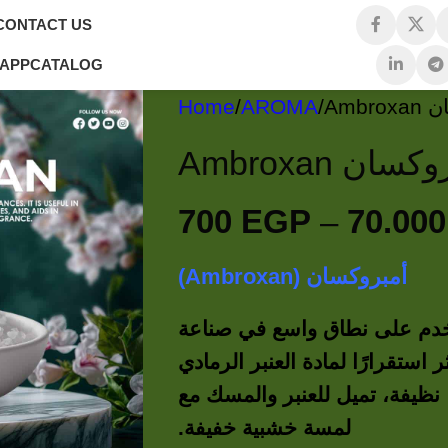
CONTACT US
 APP
CATALOG
Home
AROMA
700
EGP
–
70.00
أمبروكسان (Ambroxan)
دم على نطاق واسع في صناعة
ر استقرارًا لمادة العنبر الرمادي
، نظيفة، تميل للعنبر والمسك مع
لمسة خشبية خفيفة.