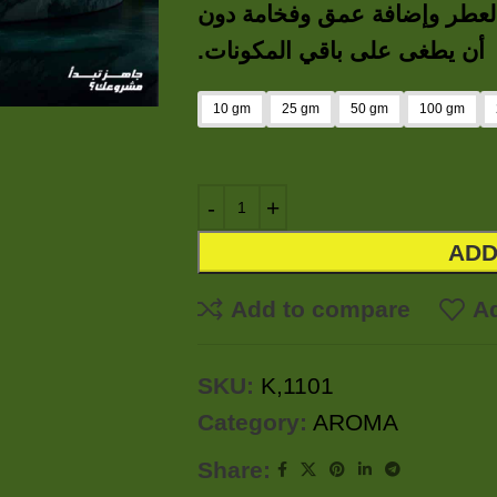
 العطر وإضافة عمق وفخامة دون
أن يطغى على باقي المكونات.
10 gm
25 gm
50 gm
100 gm
ADD
Add to compare
Ad
SKU:
K,1101
Category:
AROMA
Share: