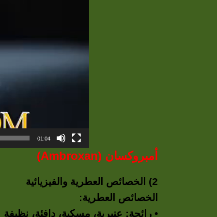
01:04
أمبروكسان (Ambroxan)
2) الخصائص العطرية والفيزيائية
الخصائص العطرية:
• رائحة: عنبرية، مسكية، دافئة، نظيفة