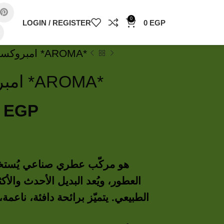
0
LOGIN / REGISTER
0
EGP
Ambroxan امبروكسان *AROMA*
Ambroxan امبروكسان *AROMA*
0
EGP
هو مركّب عطري صناعي يُستخ
العطور، ويُعد البديل الأحدث والأكث
الطبيعي. يتميّز برائحة دافئة، ناعمة