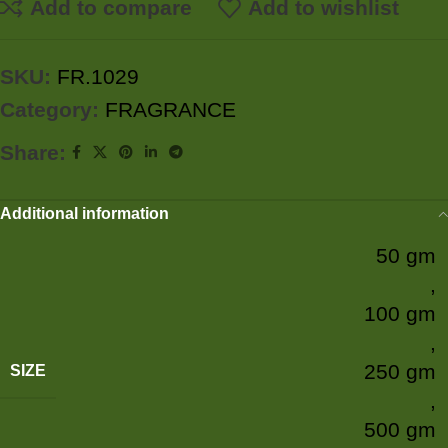
Add to compare
Add to wishlist
SKU:
FR.1029
Category:
FRAGRANCE
Share:
Additional information
50 gm
,
100 gm
,
250 gm
SIZE
,
500 gm