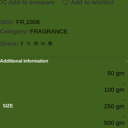
Add to compare
Add to wishlist
SKU:
FR,1008
Category:
FRAGRANCE
Share:
Additional information
50 gm
,
100 gm
,
250 gm
SIZE
,
500 gm