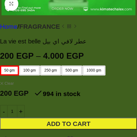
Click to enlarge
Home
FRAGRANCE
La vie est belle عطر لافي اي بيل
200
EGP
–
4.000
EGP
50 gm
100 gm
250 gm
500 gm
1000 gm
Clear
200
EGP
994 in stock
ADD TO CART