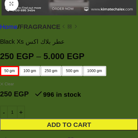
Click to enlarge
Home
FRAGRANCE
Black Xs عطر بلاك اكس
250
EGP
–
5.000
EGP
50 gm
100 gm
250 gm
500 gm
1000 gm
Clear
250
EGP
996 in stock
ADD TO CART