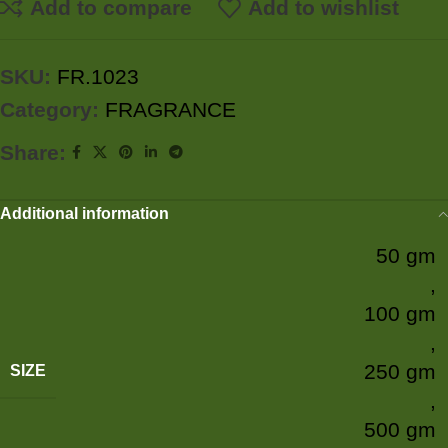
Add to compare
Add to wishlist
SKU:
FR.1023
Category:
FRAGRANCE
Share:
Additional information
50 gm
,
100 gm
,
250 gm
SIZE
,
500 gm