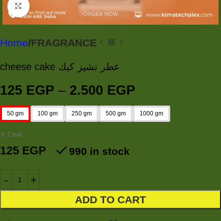
Click to enlarge
Home
FRAGRANCE
cheese cake عطر تشيز كيك
125
EGP
–
2.500
EGP
50 gm
100 gm
250 gm
500 gm
1000 gm
Clear
125
EGP
990 in stock
ADD TO CART