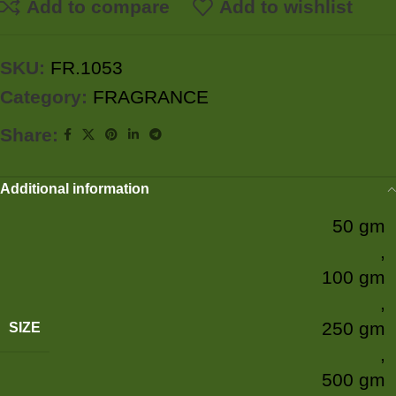
Add to compare
Add to wishlist
SKU:
FR.1053
Category:
FRAGRANCE
Share:
Additional information
50 gm
,
100 gm
,
250 gm
SIZE
,
500 gm