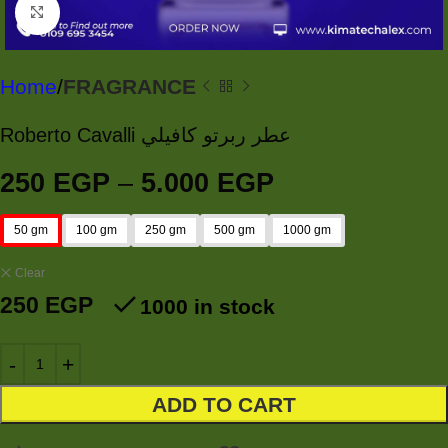
Click to enlarge
Home
FRAGRANCE
Roberto Cavalli عطر ربرتو كافيلي
250
EGP
–
5.000
EGP
50 gm
100 gm
250 gm
500 gm
1000 gm
Clear
250
EGP
1000 in stock
ADD TO CART