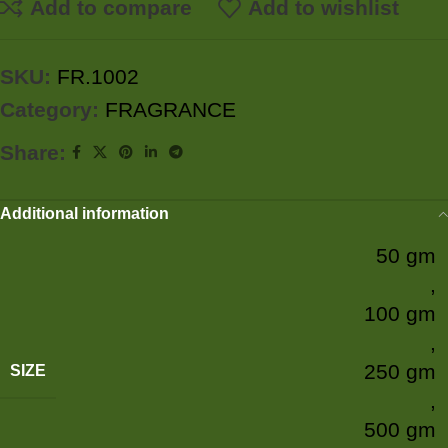
Add to compare
Add to wishlist
SKU:
FR.1002
Category:
FRAGRANCE
Share:
Additional information
50 gm
,
100 gm
,
250 gm
SIZE
,
500 gm